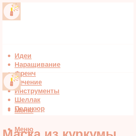
Идеи
Наращивание
Френч
Лечение
Инструменты
Шеллак
Педикюр
Меню
Меню
Маска из куркумы