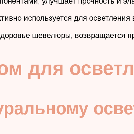
онентами, улучшает прочность и эла
ивно используется для осветления 
доровье шевелюры, возвращается пр
ом для освет
уральному осв