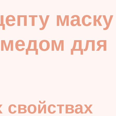
цепту маску
 медом для
х свойствах