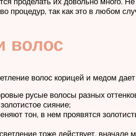
тся проделать их довольно много. Не
о процедур, так как это в любом слу
и волос
етление волос корицей и медом дает
оровые русые волосы разных оттенков
 золотистое сияние;
еняют тон, в нем проявятся золотист
осветление тоже действует, вначале 