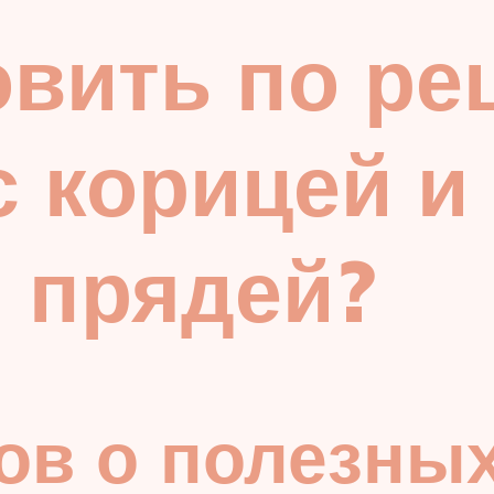
овить по ре
с корицей и
 прядей?
ов о полезны