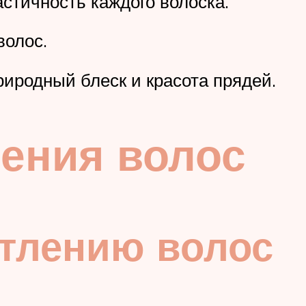
стичность каждого волоска.
волос.
иродный блеск и красота прядей.
ления волос
етлению волос