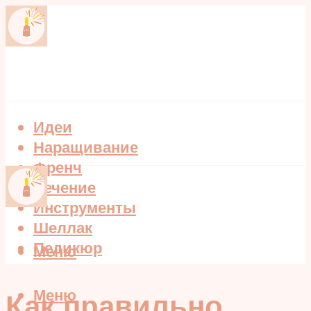
Идеи
Наращивание
Френч
Лечение
Инструменты
Шеллак
Педикюр
Меню
Меню
Как правильно