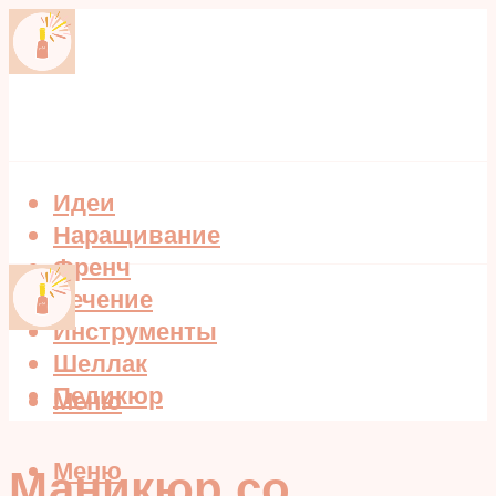
Идеи
Наращивание
Френч
Лечение
Инструменты
Шеллак
Педикюр
Меню
Меню
Маникюр со