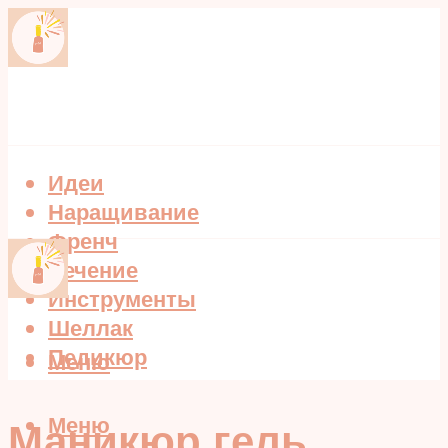
Идеи
Наращивание
Френч
Лечение
Инструменты
Шеллак
Педикюр
Меню
Меню
Маникюр гель