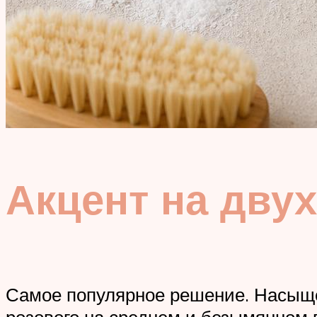
Акцент на дву
Самое популярное решение. Насыще
розового на среднем и безымянном 