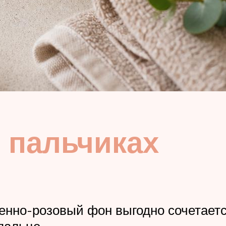
х пальчиках
нно-розовый фон выгодно сочетается
пальце.