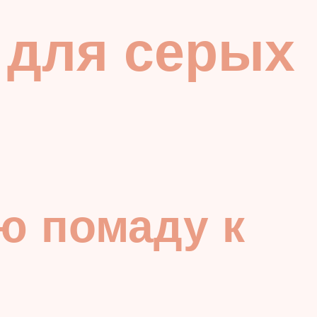
 для серых
ю помаду к