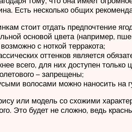
агодаря тому, что она имеет огромное
на. Есть несколько общих рекоменда
кам стоит отдать предпочтение ягод
льной основой цвета (например, пше
озможно с ноткой терракота;
ассических оттенков является обязат
е всего, для них доступен только ц
олетового – запрещены;
сыми волосами можно наносить на г
рису или модель со схожими характер
ого. Это будет не сложно, ведь красн