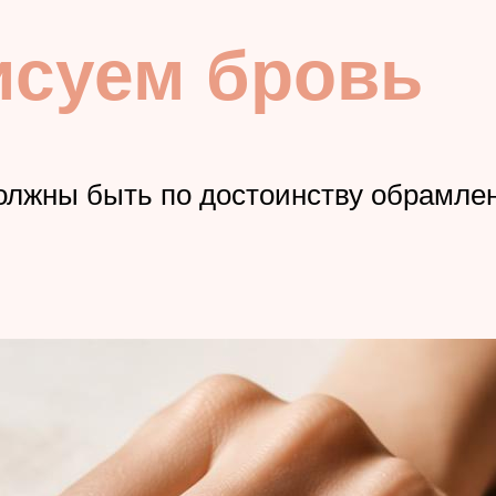
исуем бровь
должны быть по достоинству обрамл