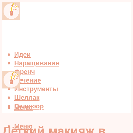
Идеи
Наращивание
Френч
Лечение
Инструменты
Шеллак
Педикюр
Меню
Меню
Лёгкий макияж в