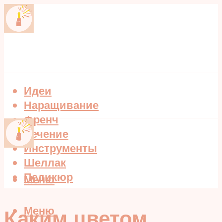
Идеи
Наращивание
Френч
Лечение
Инструменты
Шеллак
Педикюр
Меню
Меню
Каким цветом