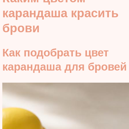
карандаша красить
брови
Как подобрать цвет
карандаша для бровей