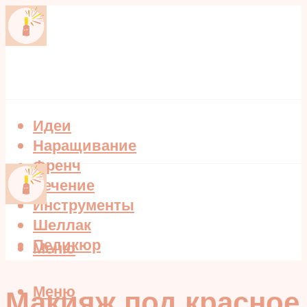
Идеи
Наращивание
Френч
Лечение
Инструменты
Шеллак
Педикюр
Меню
Меню
Макияж под красное