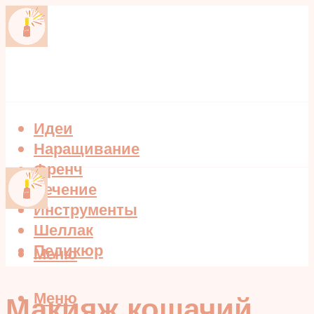
Идеи
Наращивание
Френч
Лечение
Инструменты
Шеллак
Педикюр
Меню
Меню
Макияж кошачий