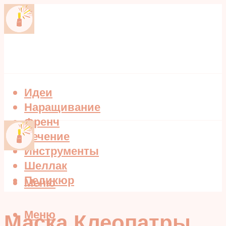
Идеи
Наращивание
Френч
Лечение
Инструменты
Шеллак
Педикюр
Меню
Меню
Маска Клеопатры