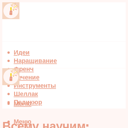
Идеи
Наращивание
Френч
Лечение
Инструменты
Шеллак
Педикюр
Меню
Меню
Всему научим: