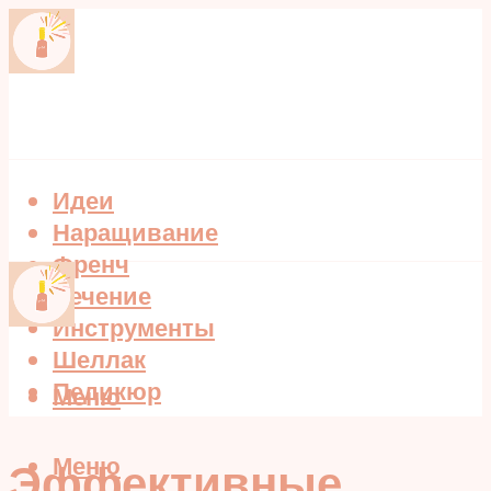
Идеи
Наращивание
Френч
Лечение
Инструменты
Шеллак
Педикюр
Меню
Меню
Эффективные