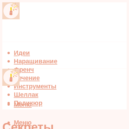
Идеи
Наращивание
Френч
Лечение
Инструменты
Шеллак
Педикюр
Меню
Меню
Секреты