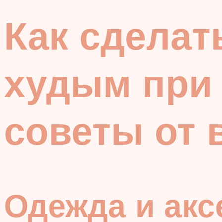
Как сделат
худым при
советы от 
Одежда и ак