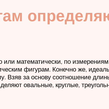
там определя
о или математически, по измерения
ческим фигурам. Конечно же, идеаль
у. Взяв за основу соотношение дли
деляют овальные, круглые, треуголь