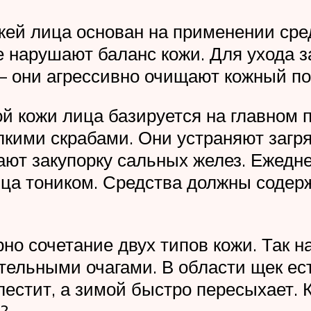
ей лица основан на применении сред
е нарушают баланс кожи. Для ухода 
– они агрессивно очищают кожный по
й кожи лица базируется на главном 
лкими скрабами. Они устраняют заг
ают закупорку сальных желез. Ежедн
ца тоником. Средства должны содержа
но сочетание двух типов кожи. Так н
тельными очагами. В области щек ес
лестит, а зимой быстро пересыхает.
?