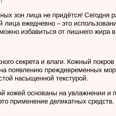
ных зон лица не придётся! Сегодня р
ей лица ежедневно – это использован
ожно избавиться от лишнего жира в 
жного секрета и влаги. Кожный покров
на появлению преждевременных морщ
истой насыщенной текстурой.
хой кожей основаны на увлажнении и 
 это применение деликатных средст