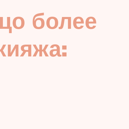
цо более
кияжа: