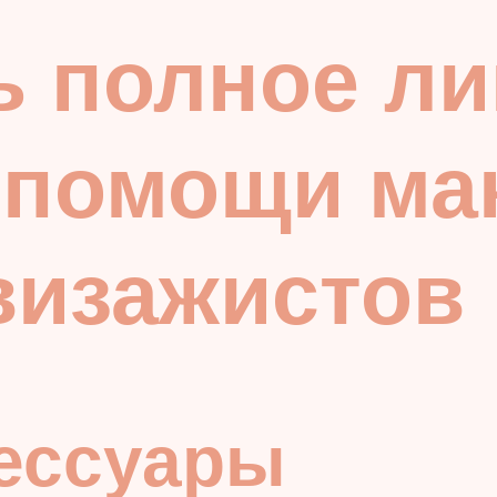
ь полное ли
 помощи ма
визажистов
сессуары