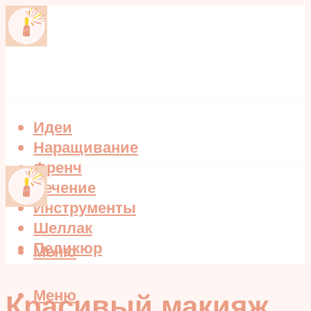
Идеи
Наращивание
Френч
Лечение
Инструменты
Шеллак
Педикюр
Меню
Меню
Красивый макияж