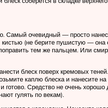
блеск соберется в складке верхнего в
. Самый очевидный — просто нанест
 кистью (не берите пушистую — она с
о поправить тем же пальцем. Или сми
ести блеск поверх кремовых теней.
озьмите каплю блеска и нанесите на
 и готово. Средство не очень хорошо
ают гулять по векам).