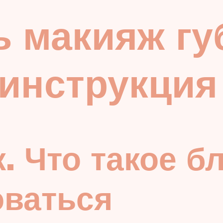
ь макияж гу
инструкция
. Что такое б
оваться