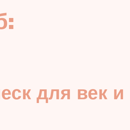
б:
леск для век и