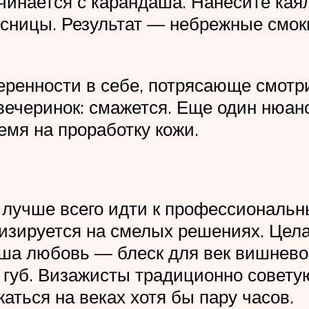
инается с карандаша. Нанесите каял
есницы. Результат — небрежные смоки
еренности в себе, потрясающе смотри
вечеринок: смажется. Еще один нюанс
емя на проработку кожи.
 лучше всего идти к профессиональ
изируется на смелых решениях. Цела
ша любовь — блеск для век вишневого
 губ. Визажисты традиционно совету
аться на веках хотя бы пару часов.