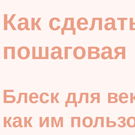
Как сделат
пошаговая 
Блеск для век
как им польз