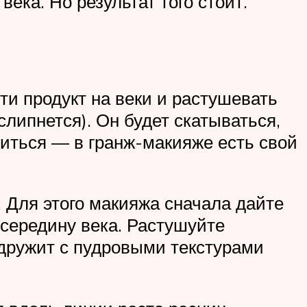
ека. Но результат того стоит.
и продукт на веки и растушевать
липнется). Он будет скатываться,
риться — в гранж-макияже есть свой
 Для этого макияжа сначала дайте
 середину века. Растушуйте
 дружит с пудровыми текстурами