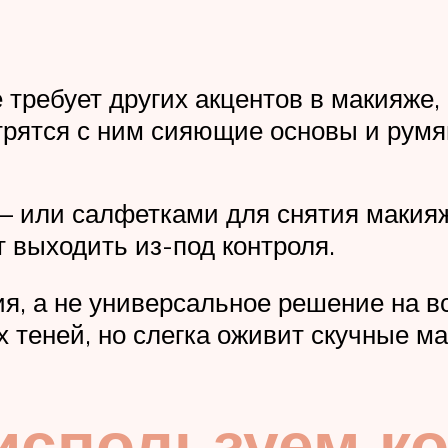
е требует других акцентов в макияже,
трятся с ним сияющие основы и румя
— или салфетками для снятия макияж
т выходить из-под контроля.
я, а не универсальное решение на в
теней, но слегка оживит скучные м
используем к