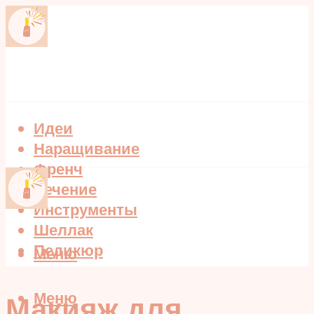
Идеи
Наращивание
Френч
Лечение
Инструменты
Шеллак
Педикюр
Меню
Меню
Макияж для