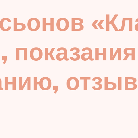
сьонов «Кл
, показания
анию, отзы