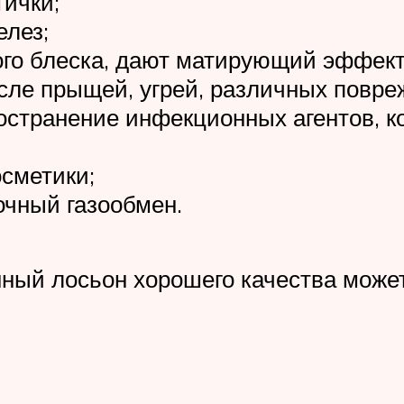
ички;
лез;
го блеска, дают матирующий эффект
ле прыщей, угрей, различных повреж
остранение инфекционных агентов, к
осметики;
чный газообмен.
ный лосьон хорошего качества может