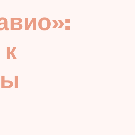
авио»:
 к
вы