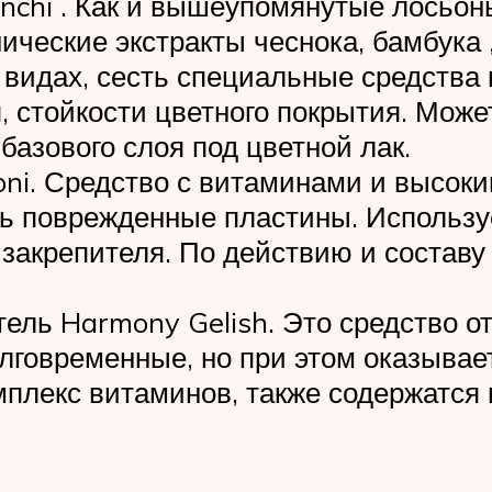
nchi . Как и вышеупомянутые лосьоны
нические экстракты чеснока, бамбука
видах, сесть специальные средства н
, стойкости цветного покрытия. Може
базового слоя под цветной лак.
ni. Средство с витаминами и высоки
ь поврежденные пластины. Используе
закрепителя. По действию и составу
тель Harmony Gelish. Это средство от
олговременные, но при этом оказыва
мплекс витаминов, также содержатся 