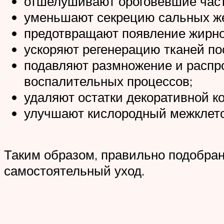
отшелушивают ороговевшие част
уменьшают секрецию сальных же
предотвращают появление жирно
ускоряют регенерацию тканей пос
подавляют размножение и распр
воспалительных процессов;
удаляют остатки декоративной к
улучшают кислородный межклето
Таким образом, правильно подобран
самостоятельный уход.