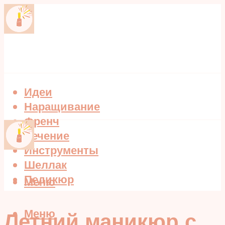
Идеи
Наращивание
Френч
Лечение
Инструменты
Шеллак
Педикюр
Меню
Меню
Летний маникюр с