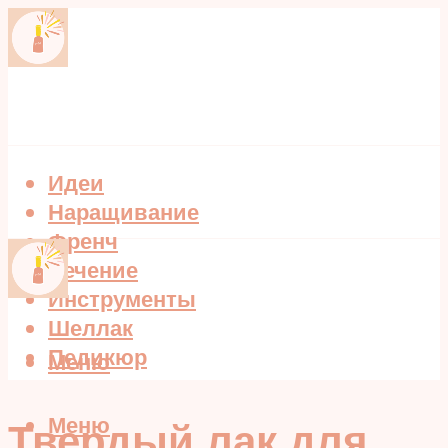
Идеи
Наращивание
Френч
Лечение
Инструменты
Шеллак
Педикюр
Меню
Меню
Твердый лак для