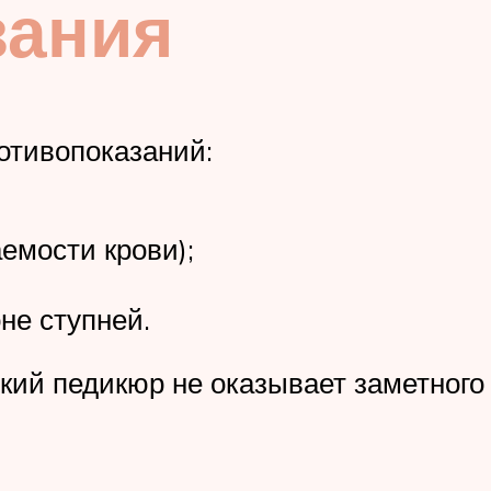
зания
отивопоказаний:
емости крови);
не ступней.
ий педикюр не оказывает заметного 