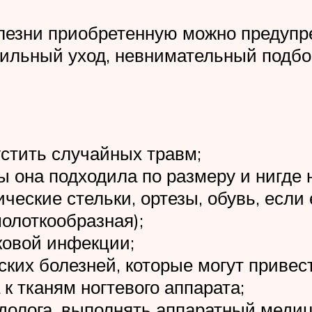
лезни приобретенную можно предупр
вильный уход, невнимательный подбо
стить случайных травм;
 она подходила по размеру и нигде 
ческие стельки, ортезы, обувь, есл
молоткообразная);
ковой инфекции;
ских болезней, которые могут приве
к тканям ногтевого аппарата;
одолога, выполнять аппаратный меди