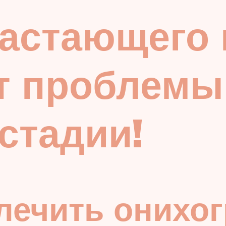
астающего 
т проблемы
стадии!
ечить онихог