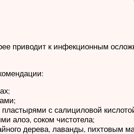
рее приводит к инфекционным ослож
комендации:
ах;
ами;
 пластырями с салициловой кислото
ми алоэ, соком чистотела;
йного дерева, лаванды, пихтовым м