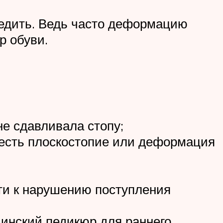
едить. Ведь часто деформацию
р обуви.
не сдавливала стопу;
и есть плоскостопие или деформация
сти к нарушению поступления
цинский педикюр для раннего