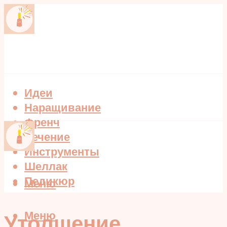
Идеи
Наращивание
Френч
Лечение
Инструменты
Шеллак
Педикюр
Меню
Меню
Утолщение