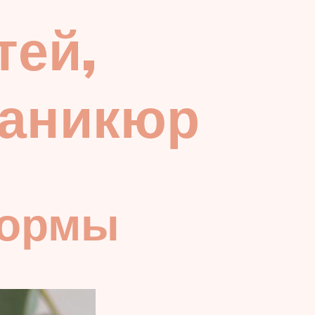
тей,
маникюр
формы