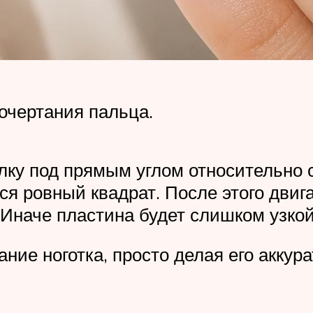
очертания пальца.
лку под прямым углом относительно с
ся ровный квадрат. После этого двига
 Иначе пластина будет слишком узко
ние ноготка, просто делая его аккур