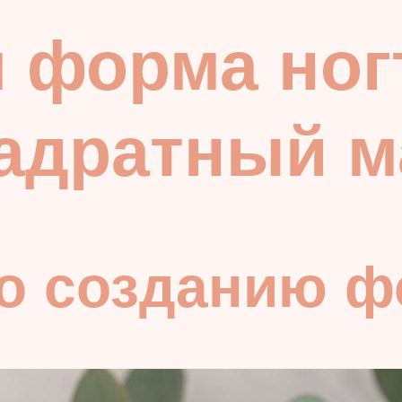
 форма ног
вадратный 
по созданию 