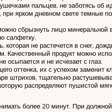
ушечками пальцев, не заботясь об и
, при ярком дневном свете темные п
можно сбрызнуть лицо минеральной во
ю салфетку.
, которая не растечется в снег, дож
 Качественный продукт можно испол
е осыпается и не исчезает с глаз.
его оттенка, их с успехом заменит к
паре штрихов, тщательно растушевыв
 которую распределяют пушистой мягк
имать более 20 минут. При должной