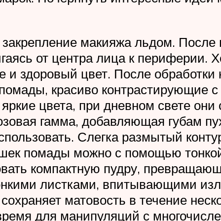
 закрепление макияжа льдом. После 
аясь от центра лица к периферии. Х
е и здоровый цвет. После обработки 
помады, красиво контрастирующие с
яркие цвета, при дневном свете они 
озовая гамма, добавляющая губам пу
спользовать. Слегка размытый конту
ишек помады можно с помощью тонко
зовать компактную пудру, превращаю
тонкими листками, впитывающими из
 сохраняет матовость в течение неск
время для манипуляций с многочисл