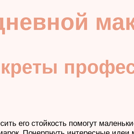
дневной ма
екреты профе
сить его стойкость помогут маленьки
марок. Почерпнуть интересные идеи 