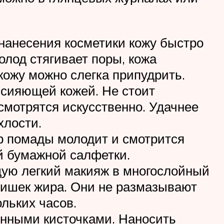
нанесения косметики кожу быстро
олод стягивает поры, кожа
кожу можно слегка припудрить.
 сияющей кожей. Не стоит
смотрятся искусственно. Удачнее
хлости.
р помады молодит и смотрится
й бумажной салфетки.
щую легкий макияж в многослойный
лишек жира. Они не размазывают
ольких часов.
енными кисточками. Наносить