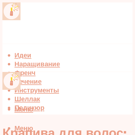
Идеи
Наращивание
Френч
Лечение
Инструменты
Шеллак
Педикюр
Меню
Меню
Крапива для волос: