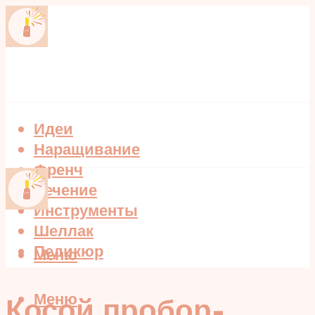
Идеи
Наращивание
Френч
Лечение
Инструменты
Шеллак
Педикюр
Меню
Меню
Косой пробор-