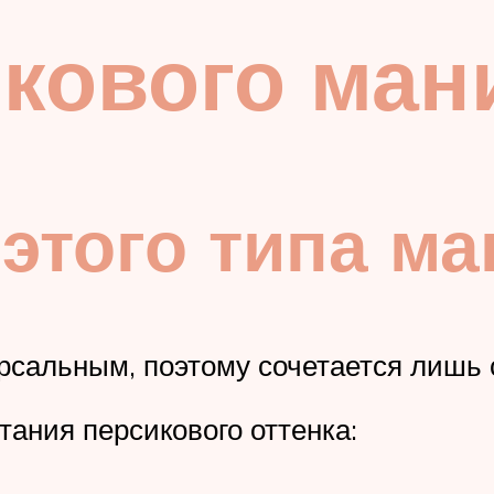
икового ман
этого типа м
рсальным, поэтому сочетается лишь 
ания персикового оттенка: