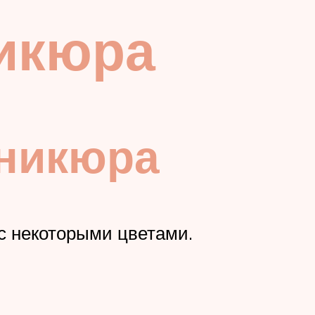
икюра
аникюра
с некоторыми цветами.