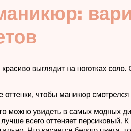
маникюр: вар
етов
красиво выглядит на ноготках соло.
е оттенки, чтобы маникюр смотрелся
о можно увидеть в самых модных диз
 лучше всего оттеняет персиковый. К
тильно. Что касается белого цвета, т