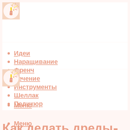
Идеи
Наращивание
Френч
Лечение
Инструменты
Шеллак
Педикюр
Меню
Меню
Как делать дреды-