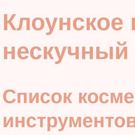
Клоунское 
нескучный 
Список косме
инструменто