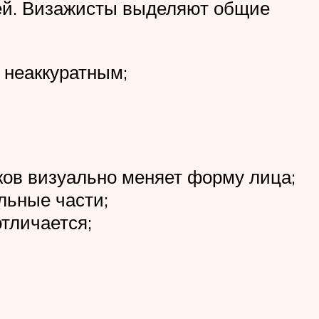
ей. Визажисты выделяют общие
 неаккуратным;
ков визуально меняет форму лица;
льные части;
тличается;