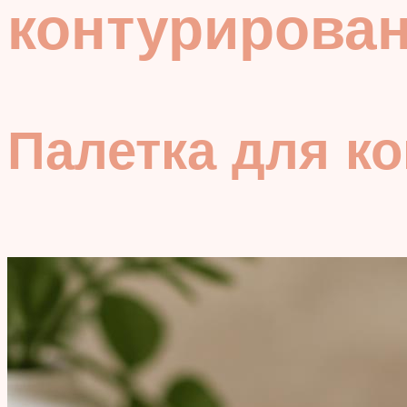
контурирова
Палетка для к