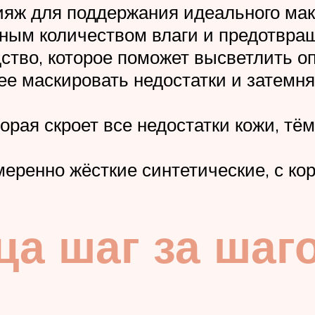
ияж для поддержания идеального мак
ьным количеством влаги и предотвра
ство, которое поможет высветлить о
е маскировать недостатки и затемня
торая скроет все недостатки кожи, тё
меренно жёсткие синтетические, с ко
ца шаг за шаг