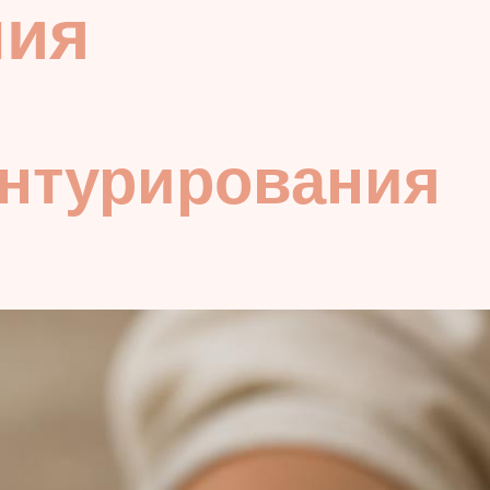
ния
онтурирования