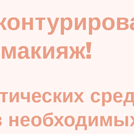
контуриров
макияж!
тических сред
в необходимы