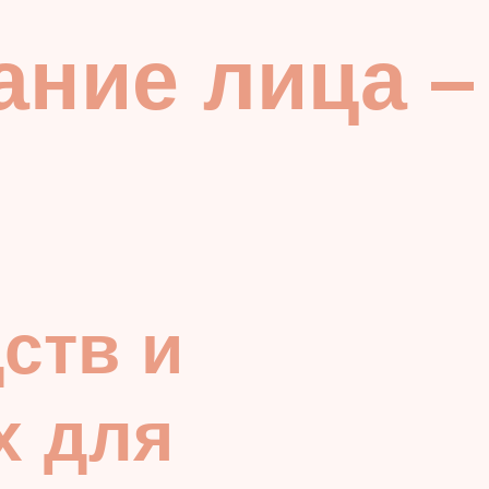
ание лица –
ств и
х для