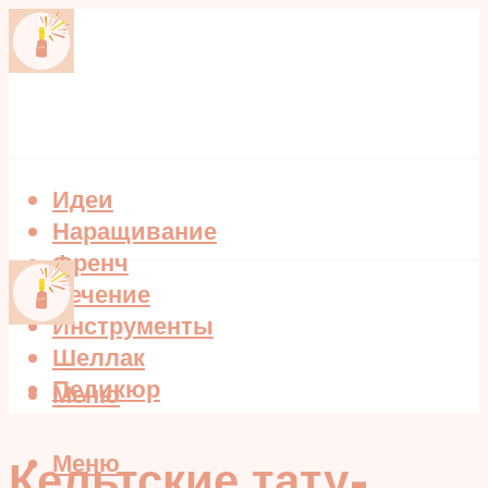
Идеи
Наращивание
Френч
Лечение
Инструменты
Шеллак
Педикюр
Меню
Меню
Кельтские тату-