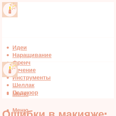
Идеи
Наращивание
Френч
Лечение
Инструменты
Шеллак
Педикюр
Меню
Меню
Ошибки в макияже: