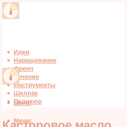
Идеи
Наращивание
Френч
Лечение
Инструменты
Шеллак
Педикюр
Меню
Меню
Касторовое масло