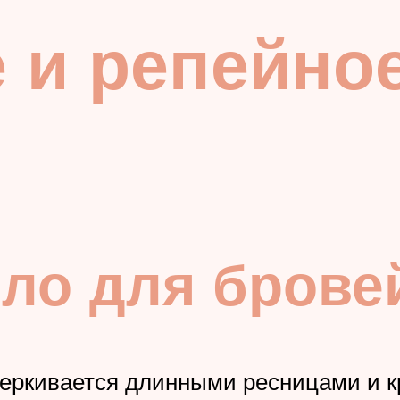
 и репейно
ло для брове
черкивается длинными ресницами и к