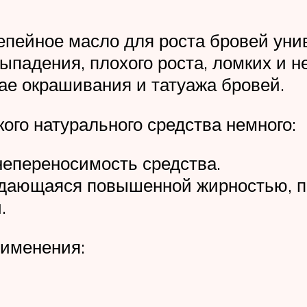
епейное масло для роста бровей ун
выпадения, плохого роста, ломких и 
чае окрашивания и татуажа бровей.
ого натурального средства немного:
непереносимость средства.
ждающаяся повышенной жирностью, п
.
рименения: