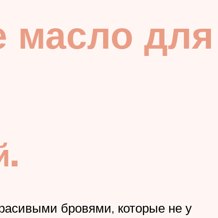
е масло для
й.
расивыми бровями, которые не у