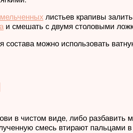
змельченных
листьев крапивы залить 
а
и смешать с двумя столовыми ложк
я состава можно использовать ватну
й
ови в чистом виде, либо разбавить
ученную смесь втирают пальцами в б