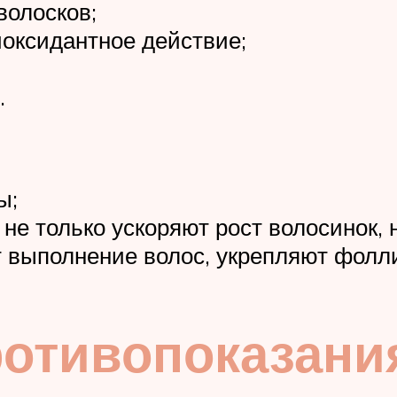
волосков;
иоксидантное действие;
.
ы;
е только ускоряют рост волосинок, н
 выполнение волос, укрепляют фолли
ротивопоказани