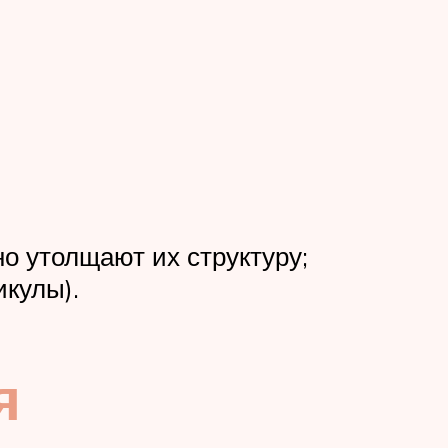
о утолщают их структуру;
кулы).
я