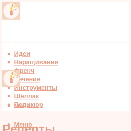
Идеи
Наращивание
Френч
Лечение
Инструменты
Шеллак
Педикюр
Меню
Меню
Рецепты