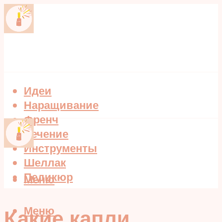
Идеи
Наращивание
Френч
Лечение
Инструменты
Шеллак
Педикюр
Меню
Меню
Какие капли