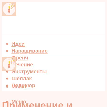
Идеи
Наращивание
Френч
Лечение
Инструменты
Шеллак
Педикюр
Меню
Меню
Применение и