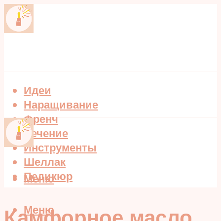
Идеи
Наращивание
Френч
Лечение
Инструменты
Шеллак
Педикюр
Меню
Меню
Камфорное масло