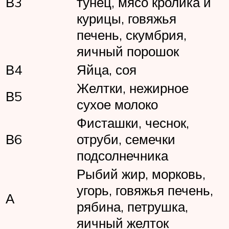
В3
тунец, мясо кролика и
курицы, говяжья
печень, скумбрия,
яичный порошок
В4
Яйца, соя
Желтки, нежирное
В5
сухое молоко
Фисташки, чеснок,
В6
отруби, семечки
подсолнечника
Рыбий жир, морковь,
угорь, говяжья печень,
А
рябина, петрушка,
яичный желток