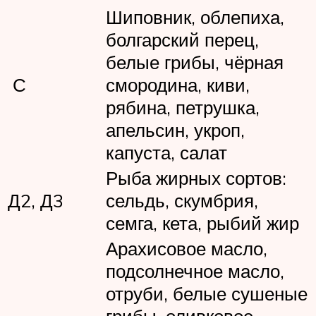
Шиповник, облепиха,
болгарский перец,
белые грибы, чёрная
С
смородина, киви,
рябина, петрушка,
апельсин, укроп,
капуста, салат
Рыба жирных сортов:
Д2, Д3
сельдь, скумбрия,
семга, кета, рыбий жир
Арахисовое масло,
подсолнечное масло,
отруби, белые сушеные
грибы, оливковое