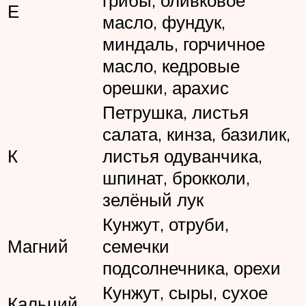
Е
масло, фундук,
миндаль, горчичное
масло, кедровые
орешки, арахис
Петрушка, листья
салата, кинза, базилик,
К
листья одуванчика,
шпинат, брокколи,
зелёный лук
Кунжут, отруби,
Магний
семечки
подсолнечника, орехи
Кунжут, сыры, сухое
Кальций