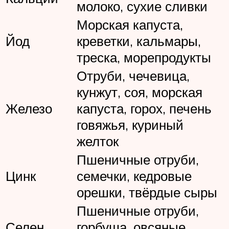
молоко, сухие сливки
Морская капуста,
Йод
креветки, кальмары,
треска, морепродукты
Отруби, чечевица,
кунжут, соя, морская
Железо
капуста, горох, печень
говяжья, куриный
желток
Пшеничные отруби,
Цинк
семечки, кедровые
орешки, твёрдые сыры
Пшеничные отруби,
Селен
горбуша, овсяные