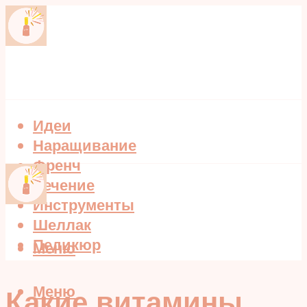
Идеи
Наращивание
Френч
Лечение
Инструменты
Шеллак
Педикюр
Меню
Меню
Какие витамины