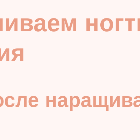
иваем ногт
ия
осле наращив