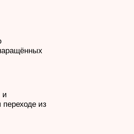
о
 наращённых
 и
 переходе из