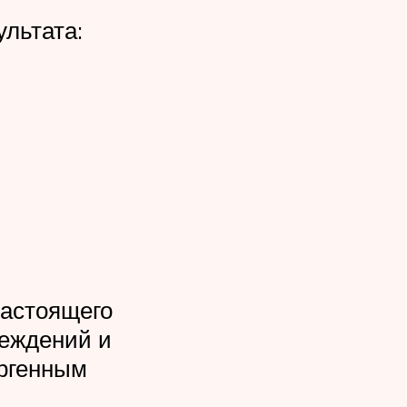
льтата:
настоящего
реждений и
ергенным