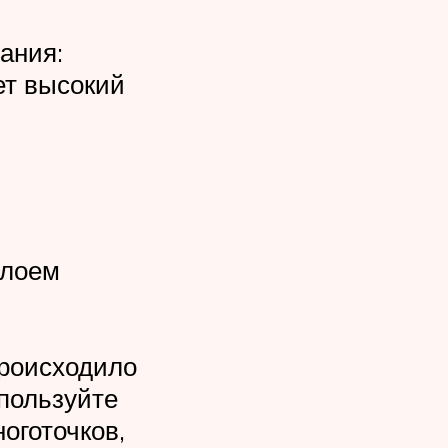
ания:
ет высокий
слоем
происходило
спользуйте
оготочков,