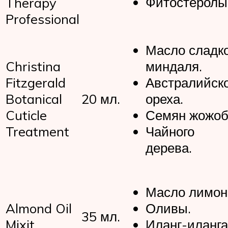
Фитостеролы
Therapy
Professional
Масло сладко
Christina
миндаля.
Fitzgerald
Австралийско
Botanical
20 мл.
ореха.
Cuticle
Семян жожоб
Treatment
Чайного
дерева.
Масло лимон
Almond Oil
Оливы.
35 мл.
Mixit
Иланг-иланга