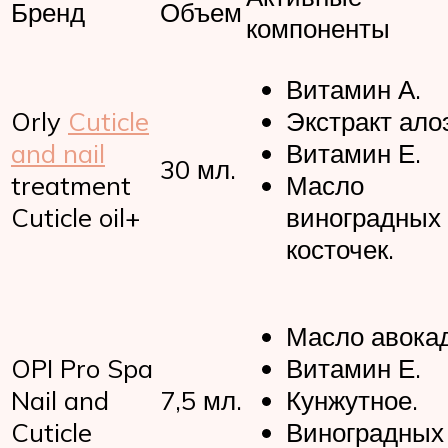
Бренд
Объем
компоненты
Витамин А.
Orly
Cuticle
Экстракт ало
and nail
Витамин Е.
30 мл.
treatment
Масло
Cuticle oil+
виноградных
косточек.
Масло авокад
OPI Pro Spa
Витамин Е.
Nail and
7,5 мл.
Кунжутное.
Cuticle
Виноградных