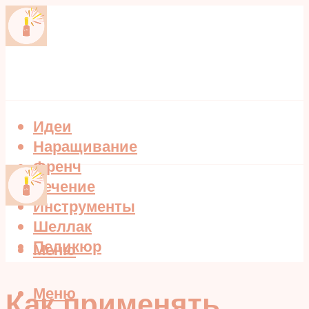
Идеи
Наращивание
Френч
Лечение
Инструменты
Шеллак
Педикюр
Меню
Меню
Как применять