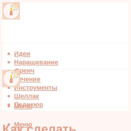
Идеи
Наращивание
Френч
Лечение
Инструменты
Шеллак
Педикюр
Меню
Меню
Как сделать