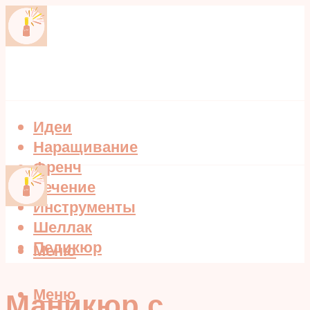
Идеи
Наращивание
Френч
Лечение
Инструменты
Шеллак
Педикюр
Меню
Меню
Маникюр с