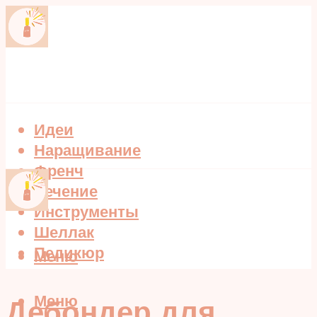
Идеи
Наращивание
Френч
Лечение
Инструменты
Шеллак
Педикюр
Меню
Меню
Дебондер для