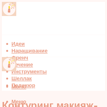
Идеи
Наращивание
Френч
Лечение
Инструменты
Шеллак
Педикюр
Меню
Меню
Контуринг макияж-