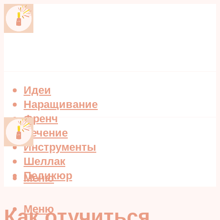
Идеи
Наращивание
Френч
Лечение
Инструменты
Шеллак
Педикюр
Меню
Меню
Как отучиться