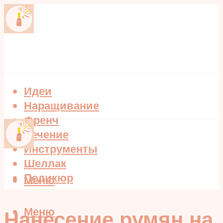
Идеи
Наращивание
Френч
Лечение
Инструменты
Шеллак
Педикюр
Меню
Меню
Нанесение румян на