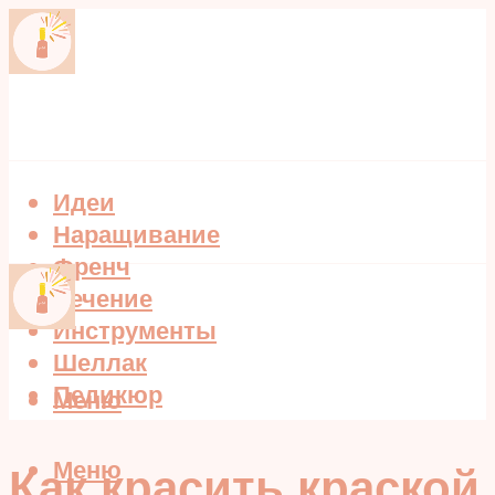
Идеи
Наращивание
Френч
Лечение
Инструменты
Шеллак
Педикюр
Меню
Меню
Как красить краской